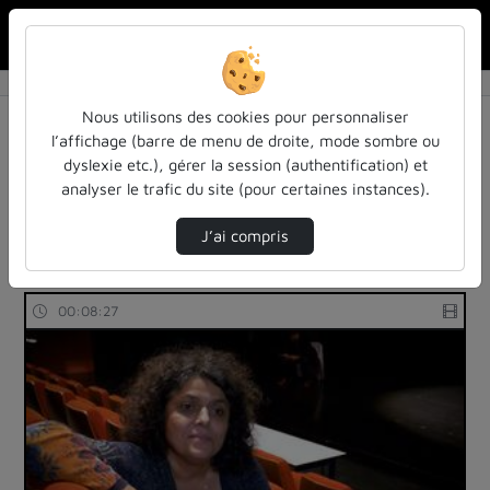
Rechercher u
Accueil
Rechercher
Résultats de la recherche
Nous utilisons des cookies pour personnaliser
l’affichage (barre de menu de droite, mode sombre ou
dyslexie etc.), gérer la session (authentification) et
Filtres actifs (cliquer pour en retirer) :
analyser le trafic du site (pour certaines instances).
sdun-videos-en-ligne
sdun-videos-en-ligne
theatre-representations-sur-scene
budget
J’ai compris
4 vidéos trouvées
00:08:27