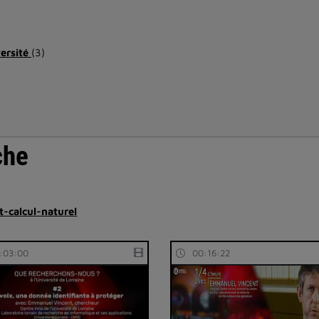
versité
(3)
che
et-calcul-naturel
:03:00
00:16:22