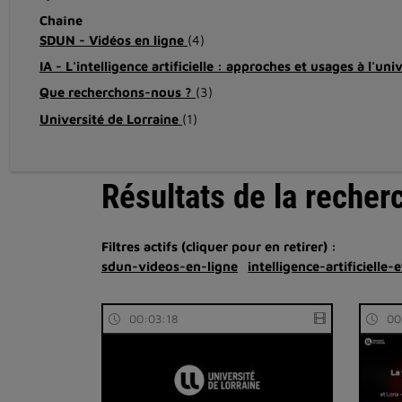
Chaîne
SDUN - Vidéos en ligne
(4)
IA - L'intelligence artificielle : approches et usages à l'uni
Que recherchons-nous ?
(3)
Université de Lorraine
(1)
Résultats de la recher
Filtres actifs (cliquer pour en retirer) :
sdun-videos-en-ligne
intelligence-artificielle-
00:03:18
00