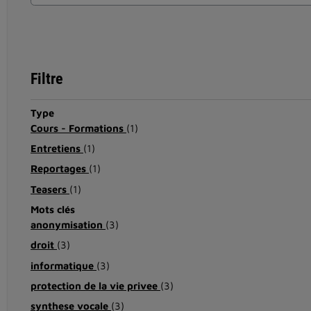
Filtre
Type
Cours - Formations
(1)
Entretiens
(1)
Reportages
(1)
Teasers
(1)
Mots clés
anonymisation
(3)
droit
(3)
informatique
(3)
protection de la vie privee
(3)
synthese vocale
(3)