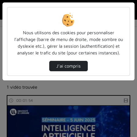
Rechercher u
Accueil
Rechercher
Résultats de la recherche
Nous utilisons des cookies pour personnaliser
l’affichage (barre de menu de droite, mode sombre ou
dyslexie etc.), gérer la session (authentification) et
Filtres actifs (cliquer pour en retirer) :
analyser le trafic du site (pour certaines instances).
sdun-videos-en-ligne
debat-mouvant
ia-lintelligence-artificielle-approches-et-usages-a-
J’ai compris
luniversite
enseignement-recherche
1 vidéo trouvée
00:01:54