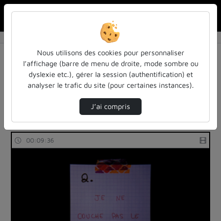
Rechercher u
Accueil
Rechercher
Résultats de la recherche
Nous utilisons des cookies pour personnaliser
l’affichage (barre de menu de droite, mode sombre ou
dyslexie etc.), gérer la session (authentification) et
Filtres actifs (cliquer pour en retirer) :
analyser le trafic du site (pour certaines instances).
arts
ieca-institut-europeen-de-cinema-et-daudiovisuel
ieca-institut-europeen-de-cinema-et-daudiovisuel
J’ai compris
313 vidéos trouvées
00:09:36