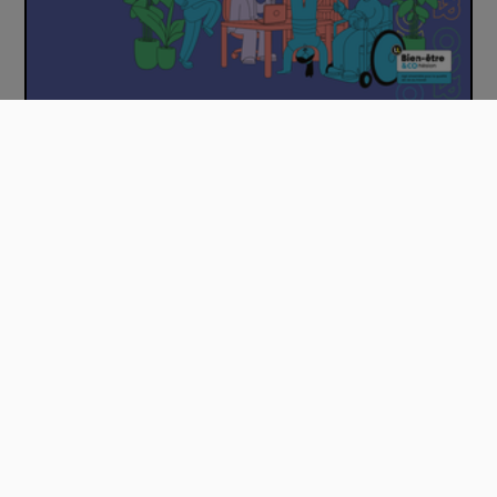
Webinaire « La sédentarité et le stress au…
00:08:07
Antonietta_specogna_07052026.mp4