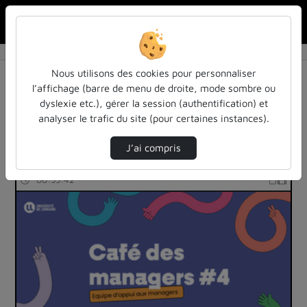
Rechercher u
Accueil
Rechercher
Résultats de la recherche
Nous utilisons des cookies pour personnaliser
l’affichage (barre de menu de droite, mode sombre ou
dyslexie etc.), gérer la session (authentification) et
Filtres actifs (cliquer pour en retirer) :
analyser le trafic du site (pour certaines instances).
autre
J’ai compris
584 vidéos trouvées
00:55:42