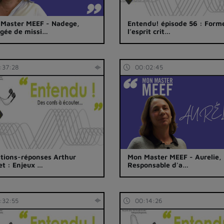
Master MEEF - Nadege,
Entendu! épisode 56 : Form
gée de missi…
l’esprit crit…
:37:28
00:02:45
tions-réponses Arthur
Mon Master MEEF - Aurelie,
et : Enjeux …
Responsable d'a…
:32:55
00:14:26