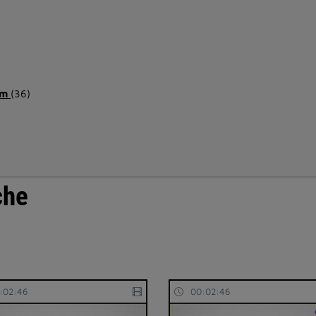
ilm
(36)
che
:02:46
00:02:46