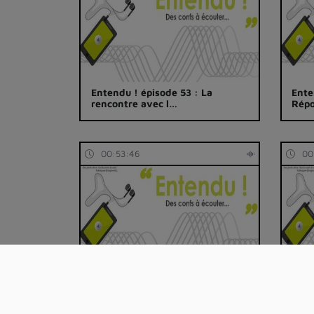
Entendu ! épisode 53 : La
Ente
rencontre avec l…
Répo
00:53:46
00
Entendu ! épisode 50 La EdTech
Ente
face à l'éc…
appo