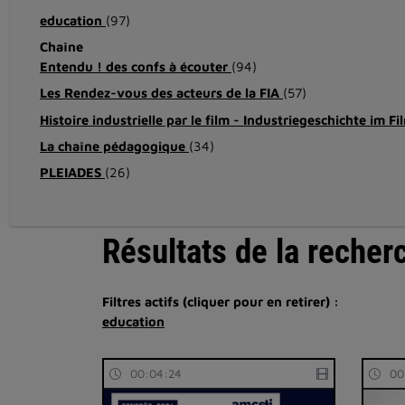
education
(97)
Chaîne
Entendu ! des confs à écouter
(94)
Les Rendez-vous des acteurs de la FIA
(57)
Histoire industrielle par le film - Industriegeschichte im F
La chaîne pédagogique
(34)
PLEIADES
(26)
Résultats de la recher
Filtres actifs (cliquer pour en retirer) :
education
00:04:24
00