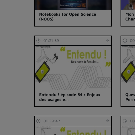
Notebooks for Open Science
Mon 
(NOOS)
Char
01:21:39
00
Entendu ! épisode 54 : Enjeux
Ques
des usages e…
Perr
00:19:42
00