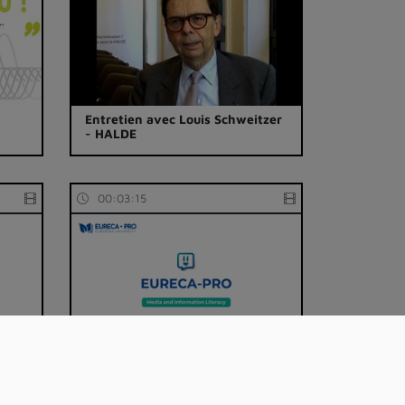
Entretien avec Louis Schweitzer
- HALDE
00:03:15
Information Bubble