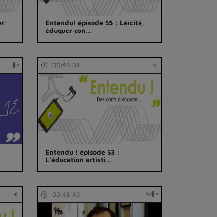
er
Entendu! épisode 55 : Laïcité,
éduquer con…
00:48:04
Entendu ! épisode 53 :
L’éducation artisti…
00:45:40