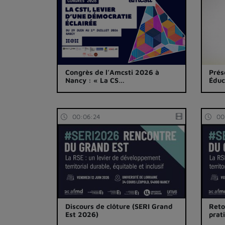
Congrès de l’Amcsti 2026 à
Prés
Nancy : « La CS…
Éduc
00:06:24
00
Discours de clôture (SERI Grand
Reto
Est 2026)
prat