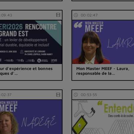
:09:43
00:02:47
ur d'expérience et bonnes
Mon Master MEEF - Laura,
iques d'…
responsable de la…
:02:37
00:53:55