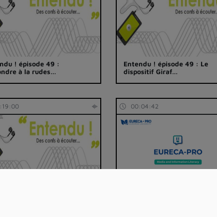
ndu ! épisode 49 :
Entendu ! épisode 49 : Le
ndre à la rudes…
dispositif Giraf…
:19:00
00:04:42
ndu ! épisode 49 : Les
Cyberbullying
rts de la r…