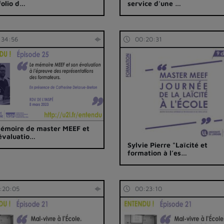
folio d…
service d'une …
:34:56
00:20:31
émoire de master MEEF et
évaluatio…
Sylvie Pierre "Laïcité et
formation à l’es…
:20:05
00:23:10