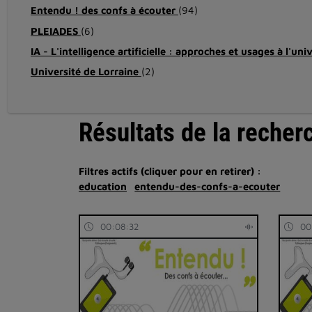
Entendu ! des confs à écouter
(94)
PLEIADES
(6)
IA - L'intelligence artificielle : approches et usages à l'uni
Université de Lorraine
(2)
Résultats de la recher
Filtres actifs (cliquer pour en retirer) :
education
entendu-des-confs-a-ecouter
00:08:32
00