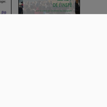
ité à
Partager notre culture de
l'Analyse de Pra…
00:26:34