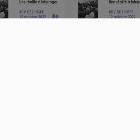
-vivre à l'école. Une réalité
Mal-vivre à l'école. Une réal
terr…
interro…
:56:21
01:34:17
aïcité en contexte
Le métier enseignant et son
rogène : pour u…
devenir. Les g…