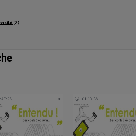
versité
(2)
che
:47:25
01:10:38