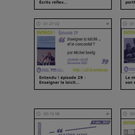
Écrits réflex…
port
01:27:02
01
Entendu ! épisode 29 :
Le m
Enseigner la laïcit…
son 
00:13:58
00