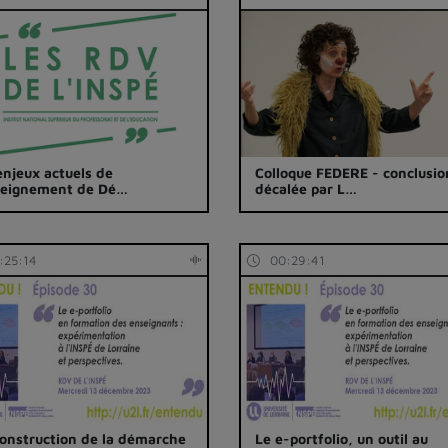
enjeux actuels de
Colloque FEDERE - conclusio
seignement de Dé…
décalée par L…
:25:14
00:29:41
onstruction de la démarche
Le e-portfolio, un outil au