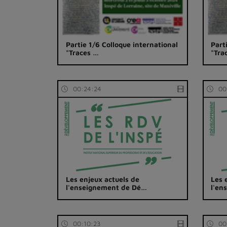
Partie 1/6 Colloque international
Part
"Traces …
"Tra
00:24:24
00
Les enjeux actuels de
Les 
l'enseignement de Dé…
l'en
00:10:23
00