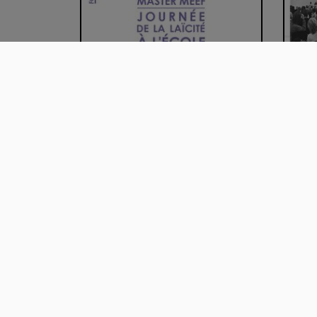
"Mal
à in
4. Christophe CHOSEROT "Laïcité
et territo…
00:52:35
00
L'éducation civique comme
La l
politique scolai…
hété