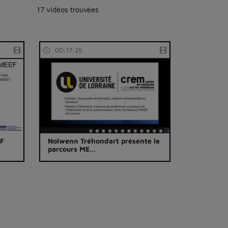
17 vidéos trouvées
00:17:25
EF
Nolwenn Tréhondart présente le
parcours ME…