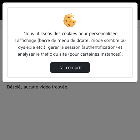
Rechercher u
Accueil
Rechercher
Résultats de la recherche
Nous utilisons des cookies pour personnaliser
l’affichage (barre de menu de droite, mode sombre ou
dyslexie etc.), gérer la session (authentification) et
Filtres actifs (cliquer pour en retirer) :
analyser le trafic du site (pour certaines instances).
education
inspe
enseignement
inspe
spectacles-et-expositions
J’ai compris
1 vidéo trouvée
Désolé, aucune vidéo trouvée.