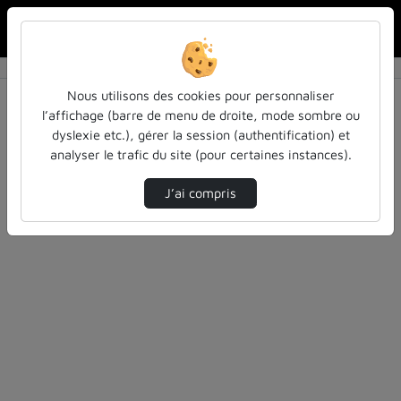
Rechercher u
Accueil
Rechercher
Résultats de la recherche
Nous utilisons des cookies pour personnaliser
l’affichage (barre de menu de droite, mode sombre ou
dyslexie etc.), gérer la session (authentification) et
Filtres actifs (cliquer pour en retirer) :
analyser le trafic du site (pour certaines instances).
education
inspe
entretiens
J’ai compris
1 vidéo trouvée
Désolé, aucune vidéo trouvée.