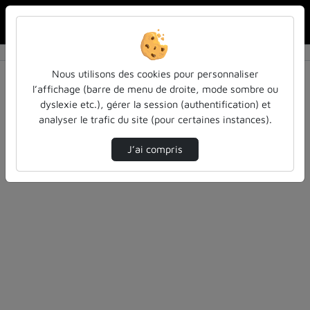
Rechercher u
Accueil
Rechercher
Résultats de la recherche
Nous utilisons des cookies pour personnaliser
l’affichage (barre de menu de droite, mode sombre ou
dyslexie etc.), gérer la session (authentification) et
Filtres actifs (cliquer pour en retirer) :
analyser le trafic du site (pour certaines instances).
education
autres
alternance
J’ai compris
2 vidéos trouvées
Désolé, aucune vidéo trouvée.