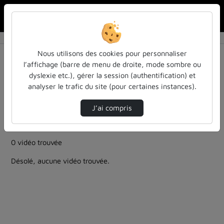
Rechercher u
Accueil
Rechercher
Résultats de la recherche
Nous utilisons des cookies pour personnaliser
l’affichage (barre de menu de droite, mode sombre ou
dyslexie etc.), gérer la session (authentification) et
Filtres actifs (cliquer pour en retirer) :
analyser le trafic du site (pour certaines instances).
education
ia-lintelligence-artificielle-approches-et-usages-a-
J’ai compris
luniversite
colloques-et-conferences
ia
0 vidéo trouvée
Désolé, aucune vidéo trouvée.