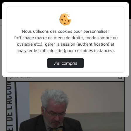
Rechercher u
Accueil
Rechercher
Résultats de la recherche
Nous utilisons des cookies pour personnaliser
l’affichage (barre de menu de droite, mode sombre ou
dyslexie etc.), gérer la session (authentification) et
Filtres actifs (cliquer pour en retirer) :
analyser le trafic du site (pour certaines instances).
education
les-rendez-vous-des-acteurs-de-la-fia
J’ai compris
57 vidéos trouvées
01:06:06