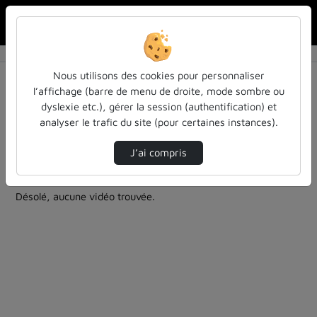
Rechercher u
Accueil
Rechercher
Résultats de la recherche
Nous utilisons des cookies pour personnaliser
l’affichage (barre de menu de droite, mode sombre ou
dyslexie etc.), gérer la session (authentification) et
Filtres actifs (cliquer pour en retirer) :
analyser le trafic du site (pour certaines instances).
education
inspe-de-lorraine
cours-formations
entendu-des-confs-a-ecouter
J’ai compris
2 vidéos trouvées
Désolé, aucune vidéo trouvée.