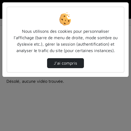
Rechercher u
Accueil
Rechercher
Résultats de la recherche
Nous utilisons des cookies pour personnaliser
l’affichage (barre de menu de droite, mode sombre ou
dyslexie etc.), gérer la session (authentification) et
Filtres actifs (cliquer pour en retirer) :
analyser le trafic du site (pour certaines instances).
education
colloques-et-conferences
Allemand
entendu-des-confs-a-ecouter
education
J’ai compris
1 vidéo trouvée
Désolé, aucune vidéo trouvée.