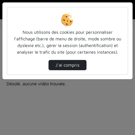
Rechercher u
Accueil
Rechercher
Résultats de la recherche
Nous utilisons des cookies pour personnaliser
l’affichage (barre de menu de droite, mode sombre ou
dyslexie etc.), gérer la session (authentification) et
Filtres actifs (cliquer pour en retirer) :
analyser le trafic du site (pour certaines instances).
education
colloques-et-conferences
Allemand
entendu-des-confs-a-ecouter
formation
J’ai compris
1 vidéo trouvée
Désolé, aucune vidéo trouvée.