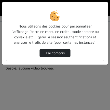
Rechercher u
Accueil
Rechercher
Résultats de la recherche
Nous utilisons des cookies pour personnaliser
l’affichage (barre de menu de droite, mode sombre ou
dyslexie etc.), gérer la session (authentification) et
Filtres actifs (cliquer pour en retirer) :
analyser le trafic du site (pour certaines instances).
education
colloques-et-conferences
Allemand
entendu-des-confs-a-ecouter
ia
J’ai compris
0 vidéo trouvée
Désolé, aucune vidéo trouvée.