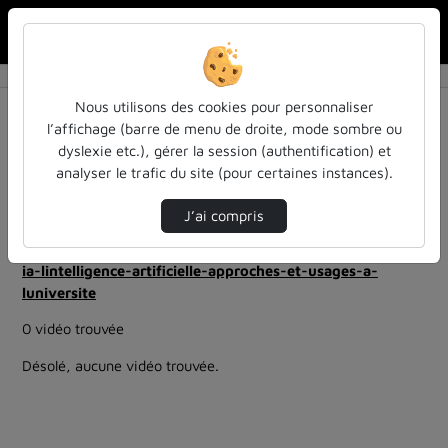
Rechercher u
Accueil
Rechercher
Résultats de la recherche
Nous utilisons des cookies pour personnaliser
l’affichage (barre de menu de droite, mode sombre ou
dyslexie etc.), gérer la session (authentification) et
Filtres actifs (cliquer pour en retirer) :
analyser le trafic du site (pour certaines instances).
education
colloques-et-conferences
Allemand
ia-lintelligence-artificielle-approches-et-usages-a-
J’ai compris
luniversite
ia
ia-lintelligence-artificielle-approches-et-usages-a-
luniversite
0 vidéo trouvée
Désolé, aucune vidéo trouvée.