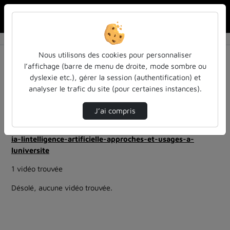
Rechercher u
Accueil
Rechercher
Résultats de la recherche
Nous utilisons des cookies pour personnaliser
l’affichage (barre de menu de droite, mode sombre ou
dyslexie etc.), gérer la session (authentification) et
Filtres actifs (cliquer pour en retirer) :
analyser le trafic du site (pour certaines instances).
education
colloques-et-conferences
Allemand
ia-lintelligence-artificielle-approches-et-usages-a-
J’ai compris
luniversite
inspe-de-lorraine
ia-lintelligence-artificielle-approches-et-usages-a-
luniversite
1 vidéo trouvée
Désolé, aucune vidéo trouvée.