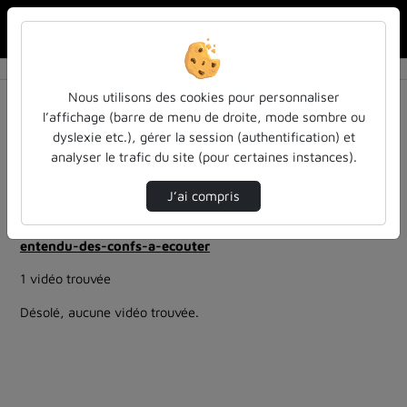
Rechercher u
Accueil
Rechercher
Résultats de la recherche
Nous utilisons des cookies pour personnaliser
l’affichage (barre de menu de droite, mode sombre ou
dyslexie etc.), gérer la session (authentification) et
Filtres actifs (cliquer pour en retirer) :
analyser le trafic du site (pour certaines instances).
education
colloques-et-conferences
Allemand
inspe-de-lorraine
J’ai compris
ia-lintelligence-artificielle-approches-et-usages-a-
luniversite
entendu-des-confs-a-ecouter
1 vidéo trouvée
Désolé, aucune vidéo trouvée.