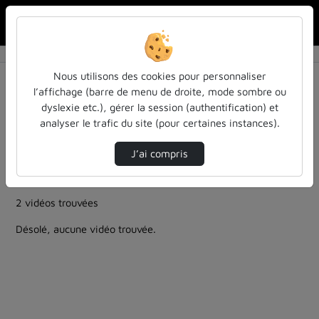
Rechercher u
Accueil
Rechercher
Résultats de la recherche
Nous utilisons des cookies pour personnaliser
l’affichage (barre de menu de droite, mode sombre ou
dyslexie etc.), gérer la session (authentification) et
Filtres actifs (cliquer pour en retirer) :
analyser le trafic du site (pour certaines instances).
education
ia-lintelligence-artificielle-approches-et-usages-a-
J’ai compris
luniversite
colloques-et-conferences
education
2 vidéos trouvées
Désolé, aucune vidéo trouvée.