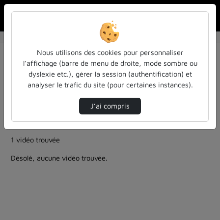
Rechercher u
Accueil
Rechercher
Résultats de la recherche
Nous utilisons des cookies pour personnaliser
l’affichage (barre de menu de droite, mode sombre ou
dyslexie etc.), gérer la session (authentification) et
Filtres actifs (cliquer pour en retirer) :
analyser le trafic du site (pour certaines instances).
education
Allemand
ia-lintelligence-artificielle-approches-et-usages-a-
J’ai compris
luniversite
entendu-des-confs-a-ecouter
inspe-de-lorraine
1 vidéo trouvée
Désolé, aucune vidéo trouvée.