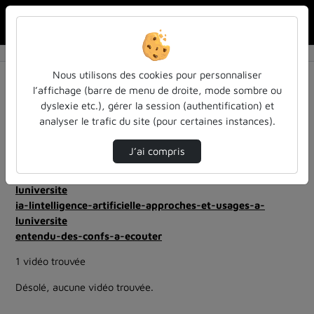
Rechercher u
Accueil
Rechercher
Résultats de la recherche
Nous utilisons des cookies pour personnaliser
l’affichage (barre de menu de droite, mode sombre ou
dyslexie etc.), gérer la session (authentification) et
Filtres actifs (cliquer pour en retirer) :
analyser le trafic du site (pour certaines instances).
education
Allemand
ia-lintelligence-artificielle-approches-et-usages-a-
J’ai compris
luniversite
ia-lintelligence-artificielle-approches-et-usages-a-
luniversite
ia-lintelligence-artificielle-approches-et-usages-a-
luniversite
entendu-des-confs-a-ecouter
1 vidéo trouvée
Désolé, aucune vidéo trouvée.