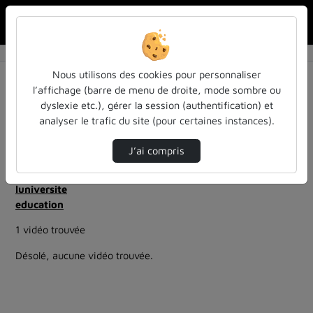
Rechercher u
Accueil
Rechercher
Résultats de la recherche
Nous utilisons des cookies pour personnaliser
l’affichage (barre de menu de droite, mode sombre ou
dyslexie etc.), gérer la session (authentification) et
Filtres actifs (cliquer pour en retirer) :
analyser le trafic du site (pour certaines instances).
education
Allemand
ia-lintelligence-artificielle-approches-et-usages-a-
J’ai compris
luniversite
ia-lintelligence-artificielle-approches-et-usages-a-
luniversite
education
1 vidéo trouvée
Désolé, aucune vidéo trouvée.