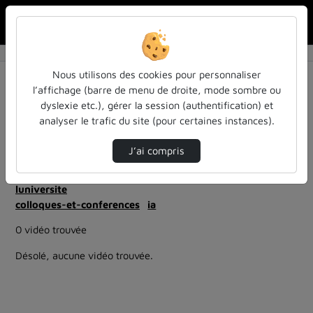
Rechercher u
Accueil
Rechercher
Résultats de la recherche
Nous utilisons des cookies pour personnaliser
l’affichage (barre de menu de droite, mode sombre ou
dyslexie etc.), gérer la session (authentification) et
Filtres actifs (cliquer pour en retirer) :
analyser le trafic du site (pour certaines instances).
education
Allemand
ia-lintelligence-artificielle-approches-et-usages-a-
J’ai compris
luniversite
ia-lintelligence-artificielle-approches-et-usages-a-
luniversite
colloques-et-conferences
ia
0 vidéo trouvée
Désolé, aucune vidéo trouvée.