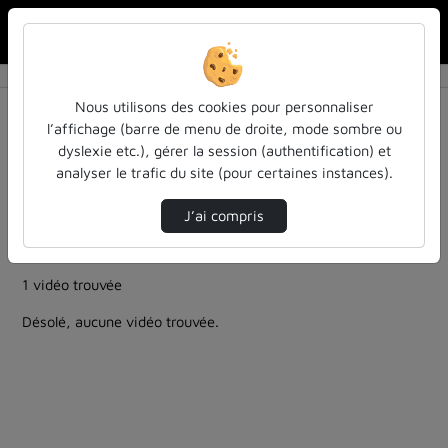
Rechercher u
Accueil
Rechercher
Résultats de la recherche
Nous utilisons des cookies pour personnaliser
l’affichage (barre de menu de droite, mode sombre ou
dyslexie etc.), gérer la session (authentification) et
Filtres actifs (cliquer pour en retirer) :
analyser le trafic du site (pour certaines instances).
education
Allemand
ia-lintelligence-artificielle-approches-et-usages-a-
J’ai compris
luniversite
colloques-et-conferences
inspe-de-lorraine
1 vidéo trouvée
Désolé, aucune vidéo trouvée.