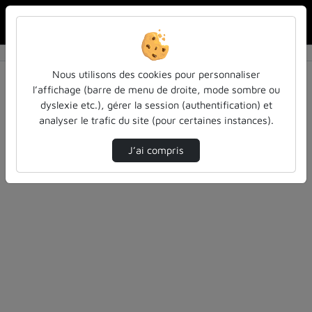
Rechercher u
Accueil
Rechercher
Résultats de la recherche
Nous utilisons des cookies pour personnaliser
l’affichage (barre de menu de droite, mode sombre ou
dyslexie etc.), gérer la session (authentification) et
Filtres actifs (cliquer pour en retirer) :
analyser le trafic du site (pour certaines instances).
education
formation
colloques-et-conferences
J’ai compris
45 vidéos trouvées
Désolé, aucune vidéo trouvée.