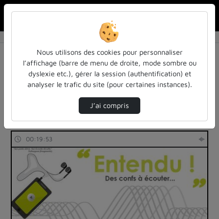
Rechercher u
Accueil
Rechercher
Résultats de la recherche
Nous utilisons des cookies pour personnaliser
l’affichage (barre de menu de droite, mode sombre ou
dyslexie etc.), gérer la session (authentification) et
Filtres actifs (cliquer pour en retirer) :
analyser le trafic du site (pour certaines instances).
education
entendu-des-confs-a-ecouter
entendu-des-confs-a-ecouter
education
J’ai compris
45 vidéos trouvées
00:19:53