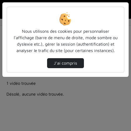
Rechercher u
Accueil
Rechercher
Résultats de la recherche
Nous utilisons des cookies pour personnaliser
l’affichage (barre de menu de droite, mode sombre ou
dyslexie etc.), gérer la session (authentification) et
Filtres actifs (cliquer pour en retirer) :
analyser le trafic du site (pour certaines instances).
education
entendu-des-confs-a-ecouter
ia-lintelligence-artificielle-approches-et-usages-a-
J’ai compris
luniversite
entendu-des-confs-a-ecouter
Allemand
1 vidéo trouvée
Désolé, aucune vidéo trouvée.