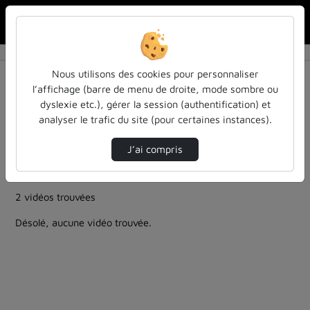
Rechercher u
Accueil
Rechercher
Résultats de la recherche
Nous utilisons des cookies pour personnaliser
l’affichage (barre de menu de droite, mode sombre ou
dyslexie etc.), gérer la session (authentification) et
Filtres actifs (cliquer pour en retirer) :
analyser le trafic du site (pour certaines instances).
education
entendu-des-confs-a-ecouter
ia-lintelligence-artificielle-approches-et-usages-a-
J’ai compris
luniversite
colloques-et-conferences
entendu-des-confs-a-ecouter
2 vidéos trouvées
Désolé, aucune vidéo trouvée.