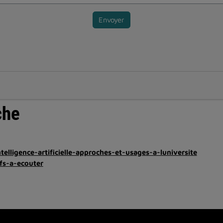
Envoyer
che
ntelligence-artificielle-approches-et-usages-a-luniversite
fs-a-ecouter