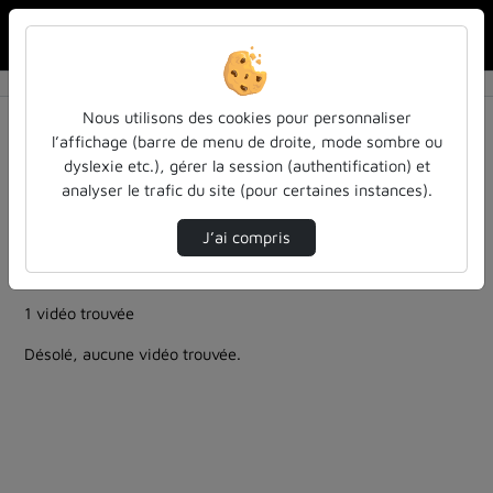
Rechercher u
Accueil
Rechercher
Résultats de la recherche
Nous utilisons des cookies pour personnaliser
l’affichage (barre de menu de droite, mode sombre ou
dyslexie etc.), gérer la session (authentification) et
Filtres actifs (cliquer pour en retirer) :
analyser le trafic du site (pour certaines instances).
education
entendu-des-confs-a-ecouter
Allemand
ia-lintelligence-artificielle-approches-et-usages-a-
J’ai compris
luniversite
inspe-de-lorraine
entendu-des-confs-a-ecouter
1 vidéo trouvée
Désolé, aucune vidéo trouvée.