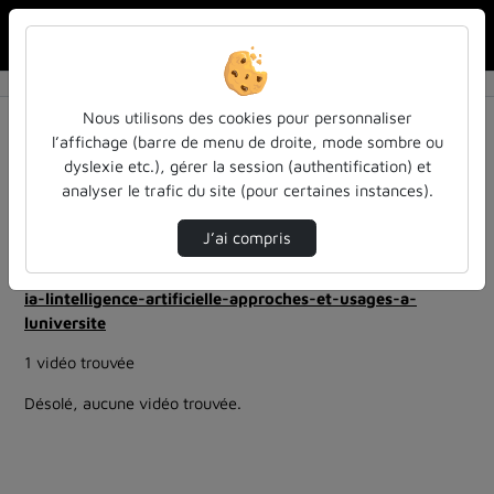
Rechercher u
Accueil
Rechercher
Résultats de la recherche
Nous utilisons des cookies pour personnaliser
l’affichage (barre de menu de droite, mode sombre ou
dyslexie etc.), gérer la session (authentification) et
Filtres actifs (cliquer pour en retirer) :
analyser le trafic du site (pour certaines instances).
education
entendu-des-confs-a-ecouter
Allemand
ia-lintelligence-artificielle-approches-et-usages-a-
J’ai compris
luniversite
inspe-de-lorraine
ia-lintelligence-artificielle-approches-et-usages-a-
luniversite
1 vidéo trouvée
Désolé, aucune vidéo trouvée.