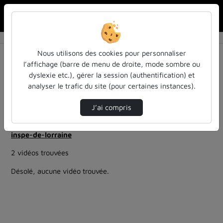
Rechercher u
Accueil
Rechercher
Résultats de la recherche
Nous utilisons des cookies pour personnaliser
l’affichage (barre de menu de droite, mode sombre ou
dyslexie etc.), gérer la session (authentification) et
Filtres actifs (cliquer pour en retirer) :
analyser le trafic du site (pour certaines instances).
education
entendu-des-confs-a-ecouter
colloques-et-conferences
J’ai compris
ia-lintelligence-artificielle-approches-et-usages-a-
luniversite
inspe-de-lorraine
2 vidéos trouvées
Désolé, aucune vidéo trouvée.