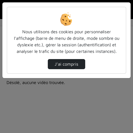
Rechercher u
Accueil
Rechercher
Résultats de la recherche
Nous utilisons des cookies pour personnaliser
l’affichage (barre de menu de droite, mode sombre ou
dyslexie etc.), gérer la session (authentification) et
Filtres actifs (cliquer pour en retirer) :
analyser le trafic du site (pour certaines instances).
education
entendu-des-confs-a-ecouter
colloques-et-conferences
Allemand
ia
J’ai compris
0 vidéo trouvée
Désolé, aucune vidéo trouvée.