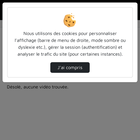
Rechercher u
Accueil
Rechercher
Résultats de la recherche
Nous utilisons des cookies pour personnaliser
l’affichage (barre de menu de droite, mode sombre ou
dyslexie etc.), gérer la session (authentification) et
Filtres actifs (cliquer pour en retirer) :
analyser le trafic du site (pour certaines instances).
education
inspe
inspe
inspe
temoignages
enseignement
J’ai compris
12 vidéos trouvées
Désolé, aucune vidéo trouvée.