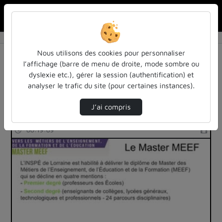
Rechercher u
Accueil
Rechercher
Résultats de la recherche
Nous utilisons des cookies pour personnaliser
l’affichage (barre de menu de droite, mode sombre ou
dyslexie etc.), gérer la session (authentification) et
Filtres actifs (cliquer pour en retirer) :
analyser le trafic du site (pour certaines instances).
education
inspe
inspe
de
actualites-et-informations
J’ai compris
3 vidéos trouvées
00:19:09