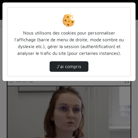
Rechercher u
Accueil
Rechercher
Résultats de la recherche
Nous utilisons des cookies pour personnaliser
l’affichage (barre de menu de droite, mode sombre ou
dyslexie etc.), gérer la session (authentification) et
Filtres actifs (cliquer pour en retirer) :
analyser le trafic du site (pour certaines instances).
education
inspe
inspe
enseignement
entretiens
J’ai compris
1 vidéo trouvée
00:01:32