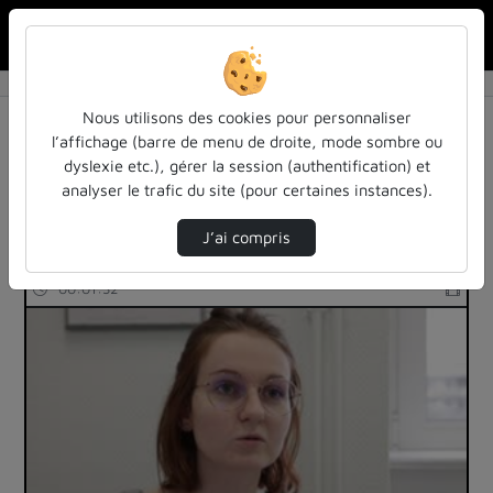
Rechercher u
Accueil
Rechercher
Résultats de la recherche
Nous utilisons des cookies pour personnaliser
l’affichage (barre de menu de droite, mode sombre ou
dyslexie etc.), gérer la session (authentification) et
Filtres actifs (cliquer pour en retirer) :
analyser le trafic du site (pour certaines instances).
education
inspe
formation
entretiens
J’ai compris
1 vidéo trouvée
00:01:32