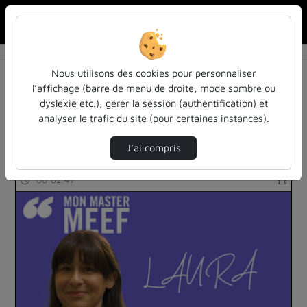
Rechercher u
Accueil
Rechercher
Résultats de la recherche
Nous utilisons des cookies pour personnaliser
l’affichage (barre de menu de droite, mode sombre ou
dyslexie etc.), gérer la session (authentification) et
Filtres actifs (cliquer pour en retirer) :
analyser le trafic du site (pour certaines instances).
education
enseignement
temoignages
J’ai compris
36 vidéos trouvées
00:02:47