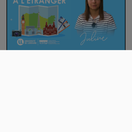
Mon stage MEEF à l'étranger : Juline, Luxe…
00:02:16