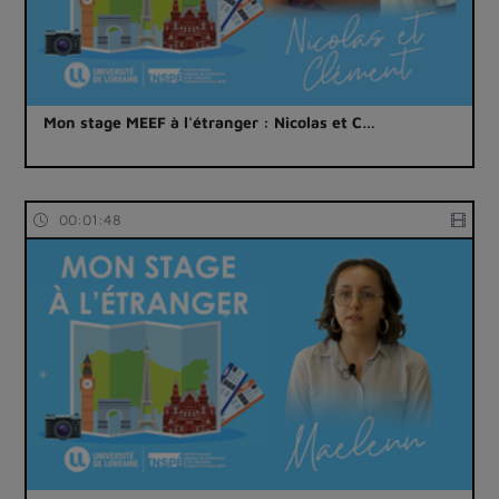
Mon stage MEEF à l'étranger : Nicolas et C…
00:01:48