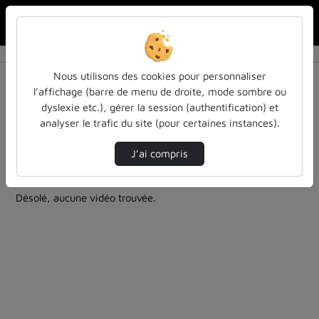
Rechercher u
Accueil
Rechercher
Résultats de la recherche
Nous utilisons des cookies pour personnaliser
l’affichage (barre de menu de droite, mode sombre ou
dyslexie etc.), gérer la session (authentification) et
Filtres actifs (cliquer pour en retirer) :
analyser le trafic du site (pour certaines instances).
education
formation
films-documentaires-et-paroles-donnees
J’ai compris
1 vidéo trouvée
Désolé, aucune vidéo trouvée.