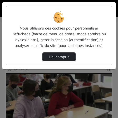
Rechercher u
Accueil
Rechercher
Résultats de la recherche
Nous utilisons des cookies pour personnaliser
l’affichage (barre de menu de droite, mode sombre ou
dyslexie etc.), gérer la session (authentification) et
Filtres actifs (cliquer pour en retirer) :
analyser le trafic du site (pour certaines instances).
education
interface
reportages
J’ai compris
4 vidéos trouvées
00:06:02