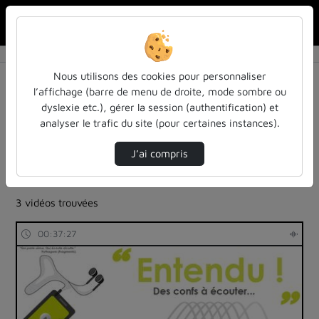
Rechercher u
Accueil
Rechercher
Résultats de la recherche
Nous utilisons des cookies pour personnaliser
l’affichage (barre de menu de droite, mode sombre ou
dyslexie etc.), gérer la session (authentification) et
Filtres actifs (cliquer pour en retirer) :
analyser le trafic du site (pour certaines instances).
robotique-intelligence-artificielle
ia-lintelligence-artificielle-approches-et-usages-a-
J’ai compris
luniversite
entendu-des-confs-a-ecouter
3 vidéos trouvées
00:37:27