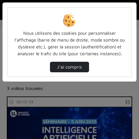
Rechercher u
Accueil
Rechercher
Résultats de la recherche
Nous utilisons des cookies pour personnaliser
l’affichage (barre de menu de droite, mode sombre ou
dyslexie etc.), gérer la session (authentification) et
Filtres actifs (cliquer pour en retirer) :
analyser le trafic du site (pour certaines instances).
robotique-intelligence-artificielle
ia-lintelligence-artificielle-approches-et-usages-a-
J’ai compris
luniversite
enseignement-superieur
3 vidéos trouvées
00:01:54