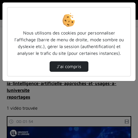
Rechercher u
Accueil
Rechercher
Résultats de la recherche
Nous utilisons des cookies pour personnaliser
l’affichage (barre de menu de droite, mode sombre ou
dyslexie etc.), gérer la session (authentification) et
Filtres actifs (cliquer pour en retirer) :
analyser le trafic du site (pour certaines instances).
robotique-intelligence-artificielle
sdun-videos-en-ligne
sdun-videos-en-ligne
J’ai compris
ia-lintelligence-artificielle-approches-et-usages-a-
luniversite
ia-lintelligence-artificielle-approches-et-usages-a-
luniversite
reportages
1 vidéo trouvée
00:01:54