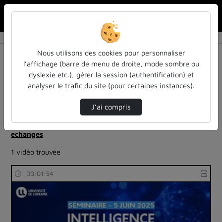
Rechercher u
Accueil
Rechercher
Résultats de la recherche
Nous utilisons des cookies pour personnaliser
l’affichage (barre de menu de droite, mode sombre ou
dyslexie etc.), gérer la session (authentification) et
Filtres actifs (cliquer pour en retirer) :
analyser le trafic du site (pour certaines instances).
robotique-intelligence-artificielle
sdun-videos-en-ligne
sdun-videos-en-ligne
J’ai compris
ia-lintelligence-artificielle-approches-et-usages-a-
luniversite
echanges
1 vidéo trouvée
00:01:54