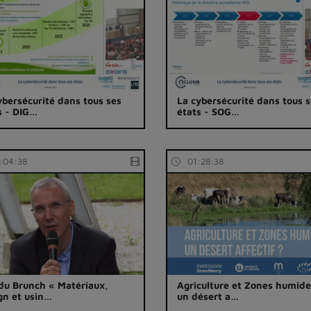
ybersécurité dans tous ses
La cybersécurité dans tous 
s - DIG…
états - SOG…
:04:38
01:28:38
 du Brunch « Matériaux,
Agriculture et Zones humide
gn et usin…
un désert a…