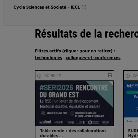
Cycle Sciences et Société - IECL
(1)
Résultats de la recher
Filtres actifs (cliquer pour en retirer) :
technologies
colloques-et-conferences
00:50:17
00
Table ronde : des collaborations
EUR
durables …
Hydr