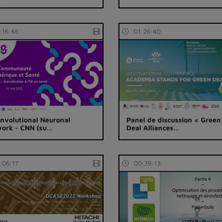
:16:46
01:26:40
nvolutional Neuronal
Panel de discussion « Green
ork - CNN (su…
Deal Alliances…
:06:17
00:39:13