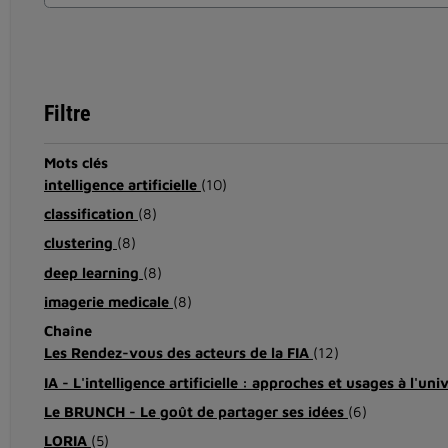
Filtre
Mots clés
intelligence artificielle
(10)
classification
(8)
clustering
(8)
deep learning
(8)
imagerie medicale
(8)
Chaîne
Les Rendez-vous des acteurs de la FIA
(12)
IA - L'intelligence artificielle : approches et usages à l'uni
Le BRUNCH - Le goût de partager ses idées
(6)
LORIA
(5)