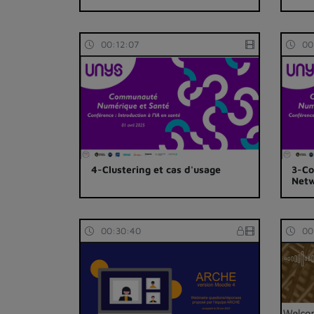
00:12:07
00
4-Clustering et cas d'usage
3-Co
Netw
00:30:40
00