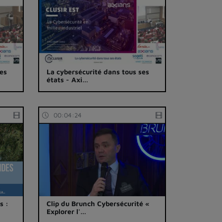
ses
La cybersécurité dans tous ses
états - Axi…
00:04:24
s :
Clip du Brunch Cybersécurité «
Explorer l'…