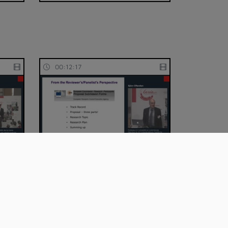
00:12:17
on
Bjorn Ottersten : ERC-
Experience from both…
00:04:21