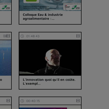
Colloque Eau & industrie
agroalimentaire :…
01:48:43
to
L'innovation quoi qu'il en coûte.
L'exempl…
00:40:15