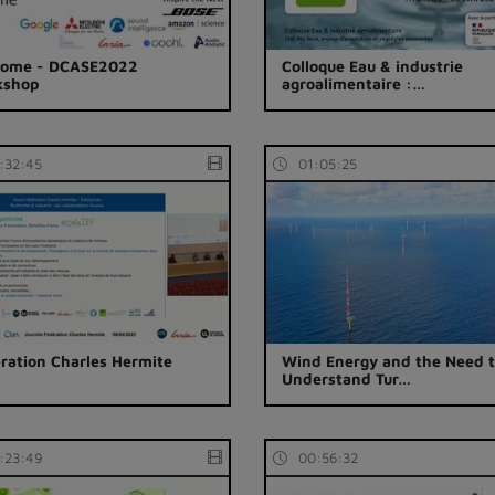
come - DCASE2022
Colloque Eau & industrie
kshop
agroalimentaire :…
:32:45
01:05:25
ration Charles Hermite
Wind Energy and the Need 
Understand Tur…
:23:49
00:56:32