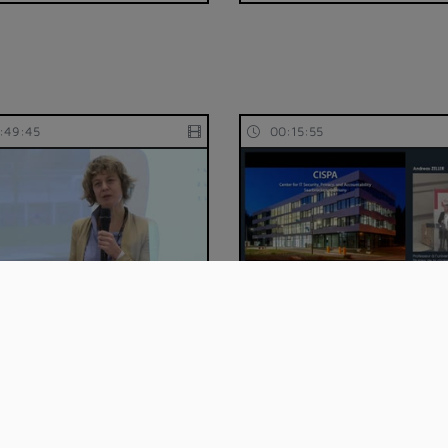
:49:45
00:15:55
sformation de la
Andreas Zeller : Specificati
iothèque de la Ci…
mining and …
:03:14
00:14:35