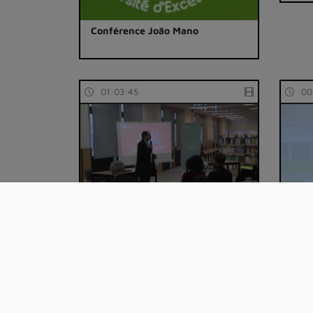
Conférence João Mano
01:03:45
00
A la croisée des réseaux : co-
Tran
construire u…
Bibl
00:13:55
00