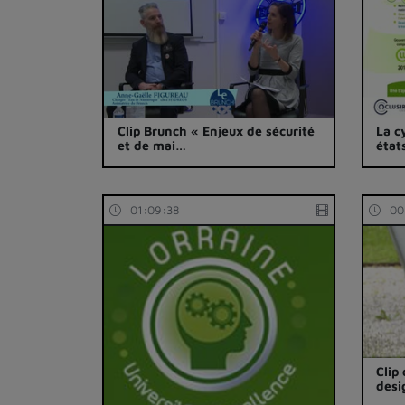
Clip Brunch « Enjeux de sécurité
La c
et de mai…
état
01:09:38
00
Clip
desi