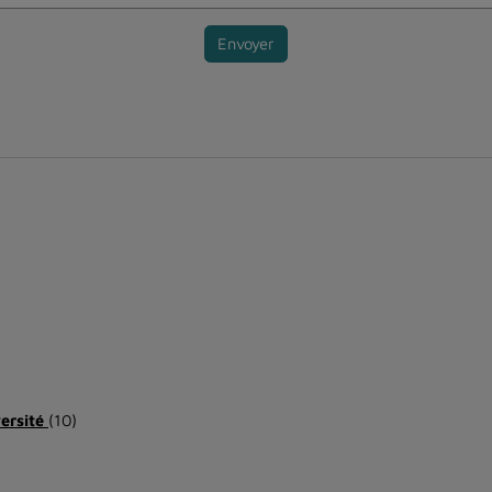
Envoyer
versité
(10)