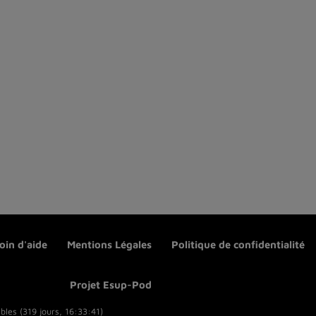
oin d'aide
Mentions Légales
Politique de confidentialité
Projet Esup-Pod
bles (319 jours, 16:33:41)