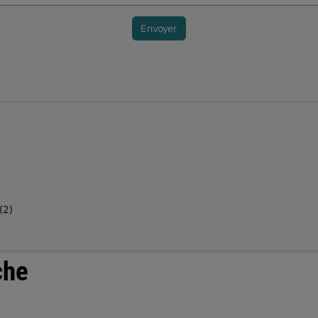
Envoyer
(2)
che