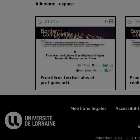
Allemand
espace
01:02:11
00
Frontières territoriales et
Fron
pratiques arti…
réal
Mentions légales
Accessibili
Vidéothèque de l'UL | Pl