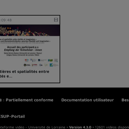
:09:48
tières et spatialités entre
ités e…
té : Partiellement conforme
Documentation utilisateur
Bes
ESUP-Portail
ateforme vidéo - Université de Lorraine •
Version 4.3.0
• 12601 vidéos disponi