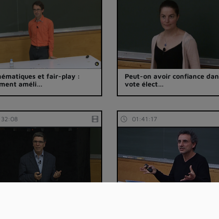
ématiques et fair-play :
Peut-on avoir confiance dan
ment améli…
vote élect…
:32:08
01:41:17
ique et probabilités : la
Les Big-data au service de l
he du te…
société