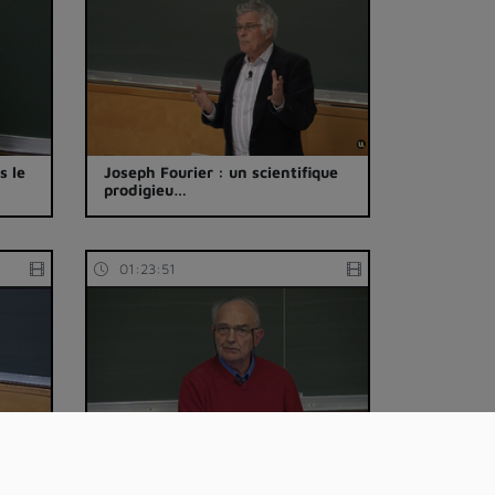
s le
Joseph Fourier : un scientifique
prodigieu…
01:23:51
a
Sciences et art : la belle histoire
de Van…