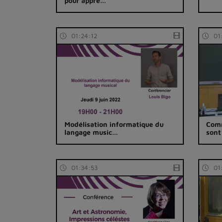
pour appre…
01:24:12
01
Modélisation informatique du
Comm
langage music…
sont
01:34:53
01