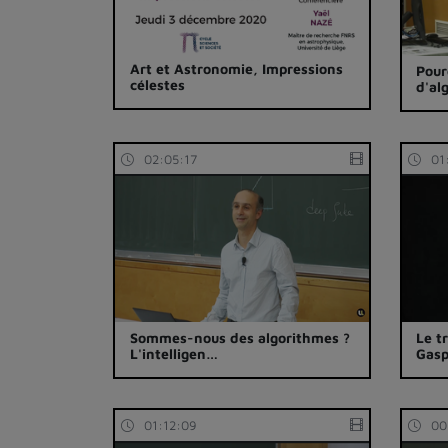
Art et Astronomie, Impressions
Pour
célestes
d'al
02:05:17
01
Sommes-nous des algorithmes ?
Le t
L'intelligen…
Gas
01:12:09
00