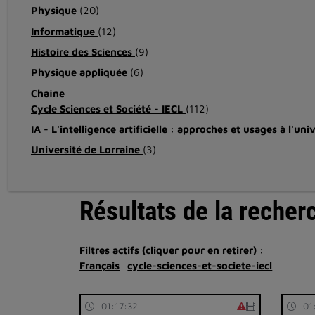
Physique
(20)
Informatique
(12)
Histoire des Sciences
(9)
Physique appliquée
(6)
Chaîne
Cycle Sciences et Société - IECL
(112)
IA - L'intelligence artificielle : approches et usages à l'uni
Université de Lorraine
(3)
Résultats de la recher
Filtres actifs (cliquer pour en retirer) :
Français
cycle-sciences-et-societe-iecl
01:17:32
01