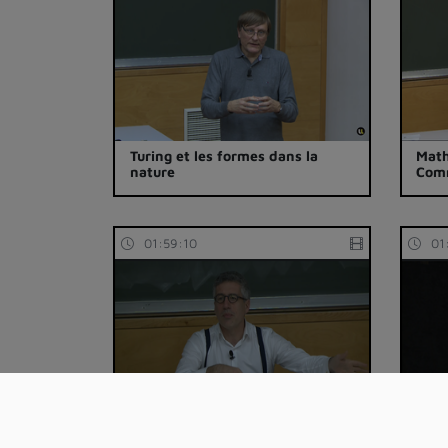
Turing et les formes dans la
Math
nature
Com
01:59:10
01
Ethique et algorithmes
Phys
flèc