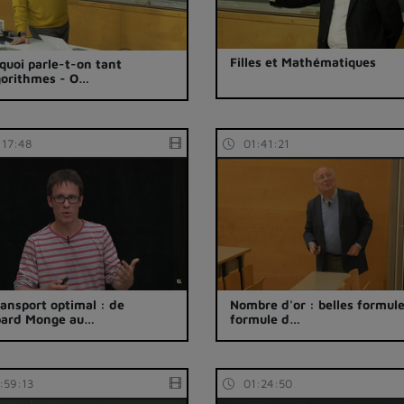
Filles et Mathématiques
quoi parle-t-on tant
gorithmes - O…
:17:48
01:41:21
ransport optimal : de
Nombre d'or : belles formul
pard Monge au…
formule d…
:59:13
01:24:50