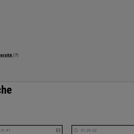
versité
(7)
che
:31:41
01:25:02