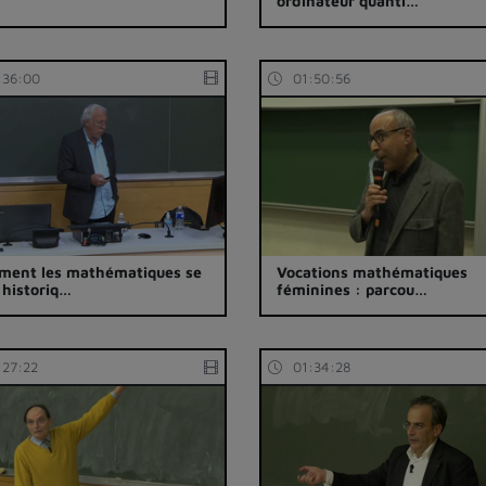
ordinateur quanti…
:36:00
01:50:56
ent les mathématiques se
Vocations mathématiques
 historiq…
féminines : parcou…
:27:22
01:34:28