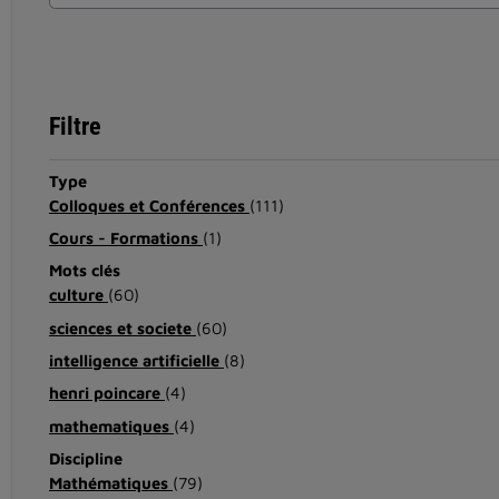
Filtre
Type
Colloques et Conférences
(111)
Cours - Formations
(1)
Mots clés
culture
(60)
sciences et societe
(60)
intelligence artificielle
(8)
henri poincare
(4)
mathematiques
(4)
Discipline
Mathématiques
(79)