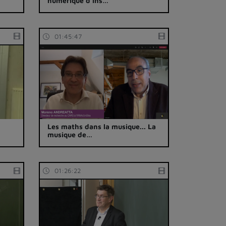
numérique d'ins…
01:45:47
Les maths dans la musique... La
musique de…
01:26:22