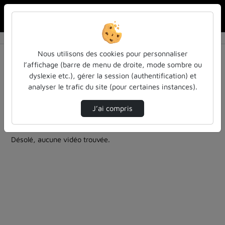
Rechercher u
Accueil
Rechercher
Résultats de la recherche
Nous utilisons des cookies pour personnaliser
l’affichage (barre de menu de droite, mode sombre ou
dyslexie etc.), gérer la session (authentification) et
Filtres actifs (cliquer pour en retirer) :
analyser le trafic du site (pour certaines instances).
Français
la-philo-en-petits-morceaux
la-philo-en-petits-morceaux
analyse-critique
J’ai compris
1 vidéo trouvée
Désolé, aucune vidéo trouvée.